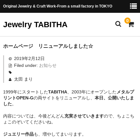
Original Jewelry & Craft Work-From a small factory in TOKYO
0
Jewelry TABITHA
ホーム
ホームページ リニューアルしました☆
2019年2月12日
SHOP
Filed under:
お知らせ
Ring
太田 まり
Necklace & Pendant
1999年にスタートした
TABITHA
、2003年にオープンした
メタルプ
リントOPEN-G
の両サイトをリニューアルし、
本日、公開いたしま
Bracelet & Bangle
した
。
Earrings
内容については、今後どんどん
充実させていきます
ので、ちょこち
ょこのぞいてくださいね。
Semi-Order
ジュエリー作品
も、増やしてまいります。
METAL PRINT